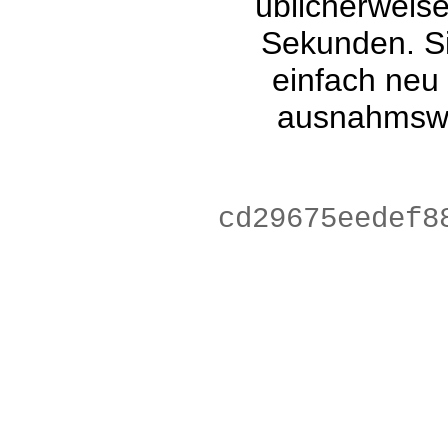
üblicherweis
Sekunden. Si
einfach neu
ausnahmswe
56f4b416b1a0b