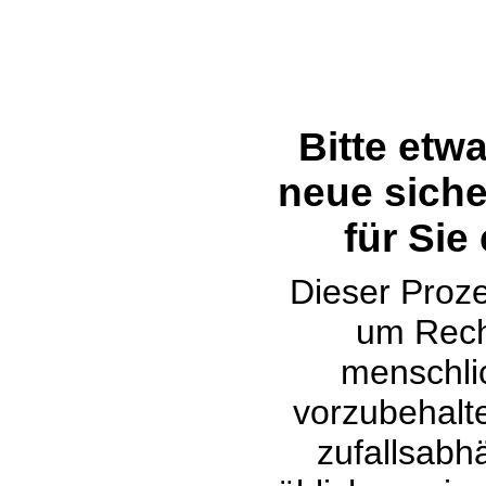
Bitte etw
neue siche
für Sie
Dieser Proze
um Rech
menschli
vorzubehalte
zufallsabh