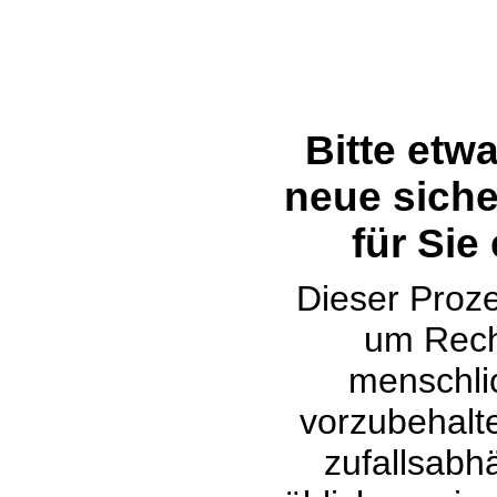
Bitte etw
neue siche
für Sie
Dieser Proze
um Rech
menschli
vorzubehalte
zufallsabh