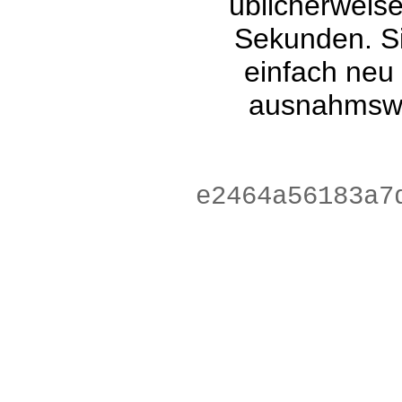
üblicherweis
Sekunden. Si
einfach neu
ausnahmswe
d251b8650dabd