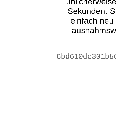
üblicherweis
Sekunden. Si
einfach neu
ausnahmswe
7761304daada3