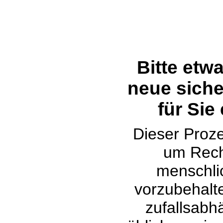
Bitte etw
neue siche
für Sie
Dieser Proze
um Rech
menschli
vorzubehalte
zufallsabh