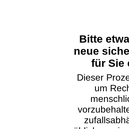
Bitte etw
neue siche
für Sie
Dieser Proze
um Rech
menschli
vorzubehalte
zufallsabh