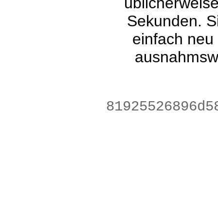
üblicherweis
Sekunden. Si
einfach neu
ausnahmswe
5e679d5f6de8c