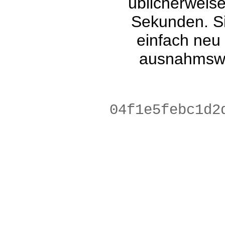
üblicherweis
Sekunden. Si
einfach neu
ausnahmswe
40a237b1580a1