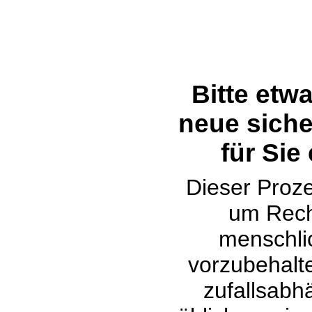
Bitte etw
neue siche
für Sie
Dieser Proze
um Rech
menschli
vorzubehalte
zufallsabh