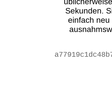
üblicherweis
Sekunden. Si
einfach neu
ausnahmswe
6f03028d03286