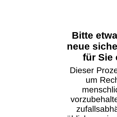
Bitte etw
neue siche
für Sie
Dieser Proze
um Rech
menschli
vorzubehalte
zufallsabh