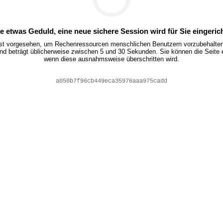
te etwas Geduld, eine neue sichere Session wird für Sie eingerich
ist vorgesehen, um Rechenressourcen menschlichen Benutzern vorzubehalten.
nd beträgt üblicherweise zwischen 5 und 30 Sekunden. Sie können die Seite 
wenn diese ausnahmsweise überschritten wird.
228e7363a3dbf0204e93b2d1bac6d4bf