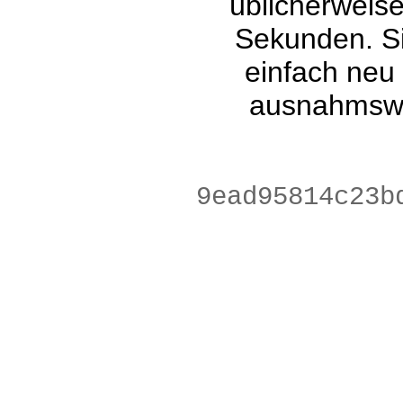
üblicherweis
Sekunden. Si
einfach neu
ausnahmswe
64ca167f7746a