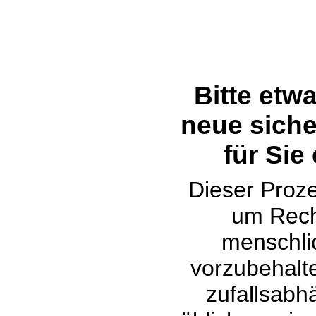
Bitte etw
neue siche
für Sie
Dieser Proze
um Rech
menschli
vorzubehalte
zufallsabh