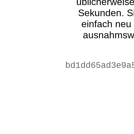
üblicherweis
Sekunden. Si
einfach neu
ausnahmswe
011072d3bec87