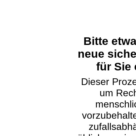
Bitte etw
neue siche
für Sie
Dieser Proze
um Rech
menschli
vorzubehalte
zufallsabh