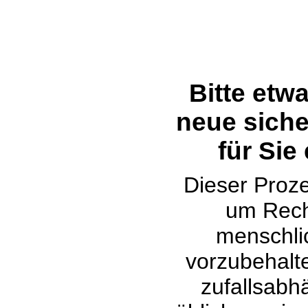
Bitte etw
neue siche
für Sie
Dieser Proze
um Rech
menschli
vorzubehalte
zufallsabh