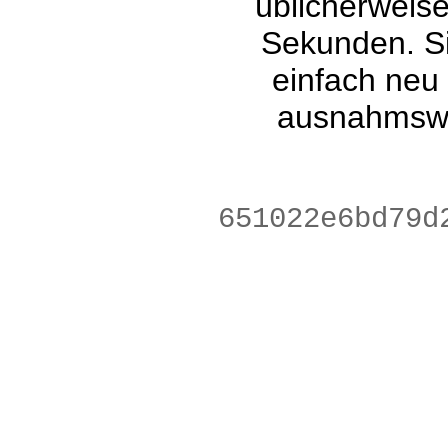
üblicherweis
Sekunden. Si
einfach neu
ausnahmswe
1db3be149a3dc