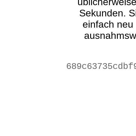
üblicherweis
Sekunden. Si
einfach neu
ausnahmswe
2aeac292f0117