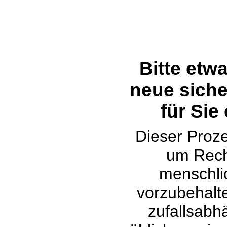
Bitte etw
neue siche
für Sie
Dieser Proze
um Rech
menschli
vorzubehalte
zufallsabh