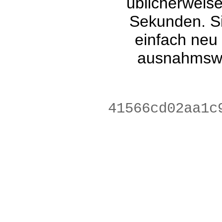
üblicherweis
Sekunden. Si
einfach neu
ausnahmswe
506357be6b603