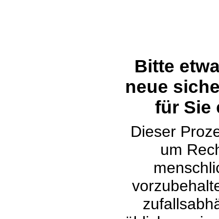
Bitte etw
neue siche
für Sie
Dieser Proze
um Rech
menschli
vorzubehalte
zufallsabh