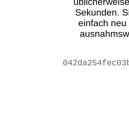
üblicherweis
Sekunden. Si
einfach neu
ausnahmswe
646314dbc57e8