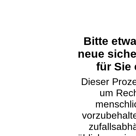
Bitte etw
neue siche
für Sie
Dieser Proze
um Rech
menschli
vorzubehalte
zufallsabh