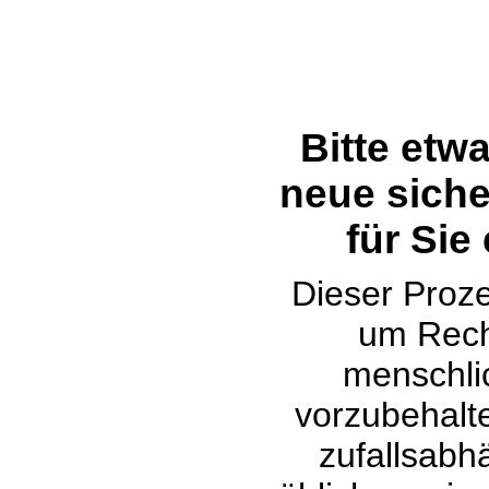
Bitte etw
neue siche
für Sie
Dieser Proze
um Rech
menschli
vorzubehalte
zufallsabh