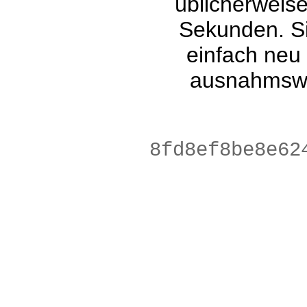
üblicherweis
Sekunden. Si
einfach neu
ausnahmswe
623b0caba895a