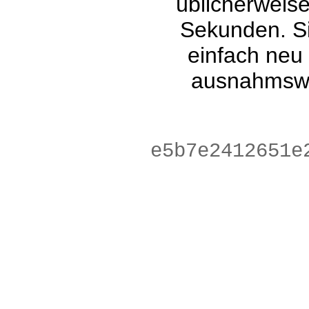
üblicherweis
Sekunden. Si
einfach neu
ausnahmswe
0b9bf814f7b66