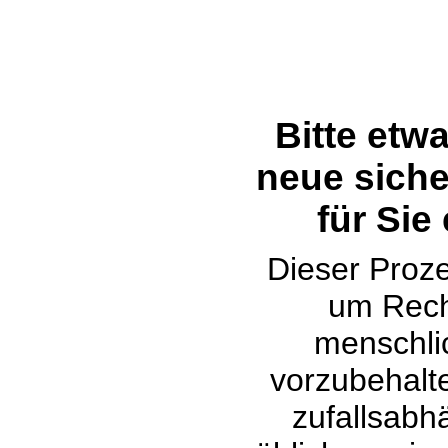
Bitte etw
neue siche
für Sie
Dieser Proze
um Rech
menschli
vorzubehalte
zufallsabh