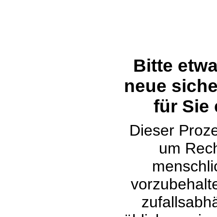
Bitte etw
neue siche
für Sie
Dieser Proze
um Rech
menschli
vorzubehalte
zufallsabh