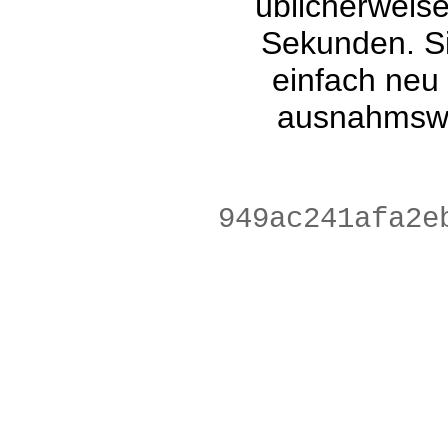
üblicherweis
Sekunden. Si
einfach neu
ausnahmswe
2f80b49f18dec