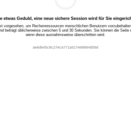
te etwas Geduld, eine neue sichere Session wird für Sie eingerich
ist vorgesehen, um Rechenressourcen menschlichen Benutzern vorzubehalten.
nd beträgt üblicherweise zwischen 5 und 30 Sekunden. Sie können die Seite 
wenn diese ausnahmsweise überschritten wird.
4f470e8b5f7f5f94c709c1e06c681d69