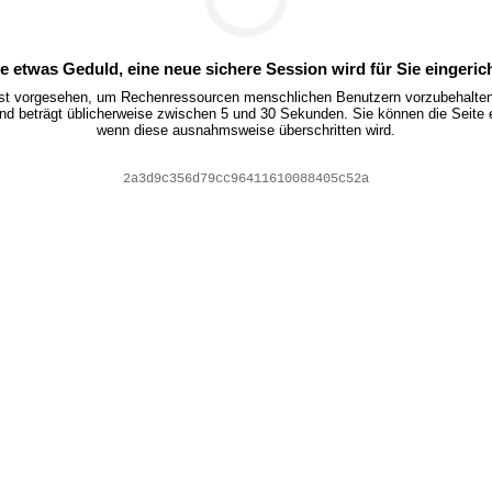
te etwas Geduld, eine neue sichere Session wird für Sie eingerich
ist vorgesehen, um Rechenressourcen menschlichen Benutzern vorzubehalten.
nd beträgt üblicherweise zwischen 5 und 30 Sekunden. Sie können die Seite 
wenn diese ausnahmsweise überschritten wird.
ec211d46a98da2e7e9ee1d4eaeba583b