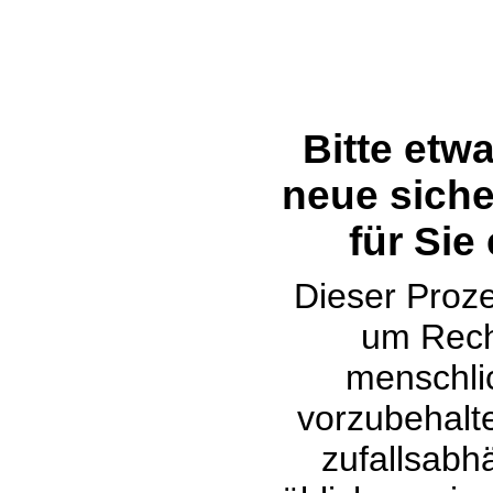
Bitte etw
neue siche
für Sie
Dieser Proze
um Rech
menschli
vorzubehalte
zufallsabh