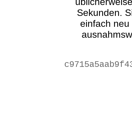
üblicherweis
Sekunden. Si
einfach neu
ausnahmswe
cc52f8244e928