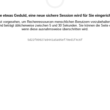
te etwas Geduld, eine neue sichere Session wird für Sie eingerich
ist vorgesehen, um Rechenressourcen menschlichen Benutzern vorzubehalten.
nd beträgt üblicherweise zwischen 5 und 30 Sekunden. Sie können die Seite 
wenn diese ausnahmsweise überschritten wird.
fa7842d80e7084c3eeb657d3f7df07e2