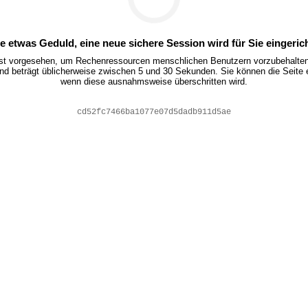
te etwas Geduld, eine neue sichere Session wird für Sie eingerich
ist vorgesehen, um Rechenressourcen menschlichen Benutzern vorzubehalten.
nd beträgt üblicherweise zwischen 5 und 30 Sekunden. Sie können die Seite 
wenn diese ausnahmsweise überschritten wird.
eb91805bdea1d18341def772fa76cb09