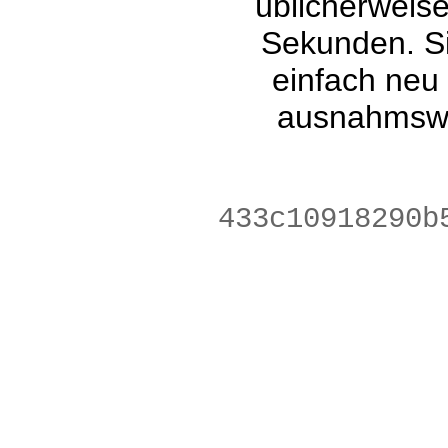
üblicherweis
Sekunden. Si
einfach neu
ausnahmswe
25531d395a39a