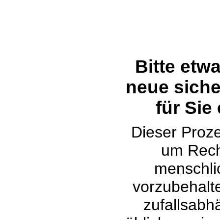
Bitte etw
neue siche
für Sie
Dieser Proze
um Rech
menschli
vorzubehalte
zufallsabh