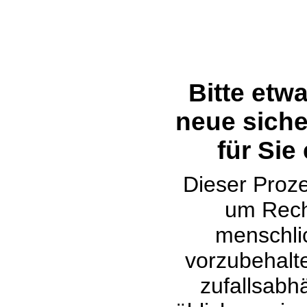
Bitte etw
neue siche
für Sie
Dieser Proze
um Rech
menschli
vorzubehalte
zufallsabh