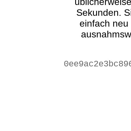
üblicherweis
Sekunden. Si
einfach neu
ausnahmswe
d6dd8070f71a0